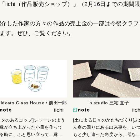
「
iichi（作品販売ショップ）
」（2月16日までの期間
紹介した作家の方々の作品の売上金の一部は今後クラフ
ます。ぜひ、ご覧ください。
ildcats Glass House • 前田一郎
n studio 三宅 直子
フタのあるコップ]シャーレのよう
[土による日々のかたちづくり]ふ
縁が立ち上がった小皿を作って
ん身の回りにある出来事を、い
る時に、ふと思い立って、縁を
もと少し違った角度から、器な