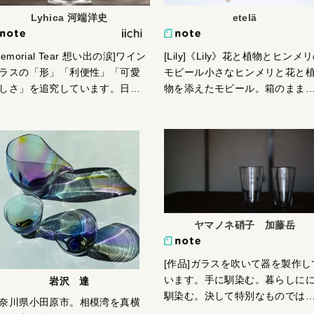
地が出てきたら、上から漆をか
なのだろう？上の皿に穴を開け
Lyhica 河端洋史
etelä
ればまたずっと使えます。そん
ば、ヒヤシンスが置けるね、そ
ふうに愛用してもらえれば幸せ
は勘弁してください。
[Lily]《Lily》花と植物とヒンメ
Memorial Tear 想い出の涙]ワイン
す。
モビール小さなヒンメリと花と
ラスの「形」「利便性」「可愛
物を添えたモビール。箱のまま
しさ」を追究しています。日常
物標本のように飾ることも、箱
活の中の小さな悦びと、小さな
ら出してモビールとして楽しむ
トレスを包み込めるような酒器
ともできる作品です。「ヒンメ
ありたいと願い、日々制作して
にあまり馴染みのない方でも暮
ります。耐久性、自立性、可愛
しに取り入れやすいものを作り
しさ、価格など、日々悩みなが
い」そんな思いから誕生しまし
一歩一歩ですw。
た。
ヤマノネ硝子 加藤岳
[作品]ガラスを吹いて器を製作し
います。手に馴染む。暮らしに
岩沢 達
馴染む。決して特別なものでは
奈川県小田原市。相模湾を真横
いけれど、日々の暮らしの中で