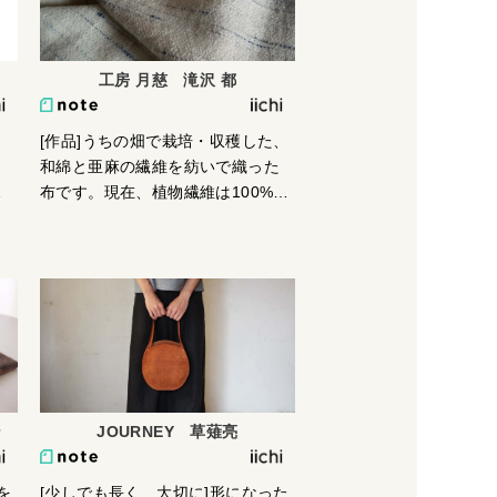
っている。器づくりとは全く別の
世界で１８０度振れる感じ。なに
か自分の頭の隅っこに残っている
工房 月慈 滝沢 都
断片を繋ぎ合わせるとそれが組み
立てられて形になっていく。自分
を解放できるので楽しんでやって
』
[作品]うちの畑で栽培・収穫した、
いる。
く
和綿と亜麻の繊維を紡いで織った
つ
布です。現在、植物繊維は100%自
ま
給しています。
を
。
で
落
ま
い
r
JOURNEY 草薙亮
と
る
を
[少しでも長く、大切に]形になった