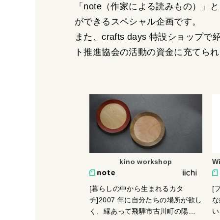
「
note（作家による読みもの）
」と
ができるスペシャル企画です。
また、
crafts days 特設ショップ
で
ト推進協会の活動の資金に充てられ
kino workshop
W
[暮らしの中から生まれるカタ
[
チ]2007 年に自分たちの場所が欲し
な
く、縁あって飛騨市古川町の陽当
い