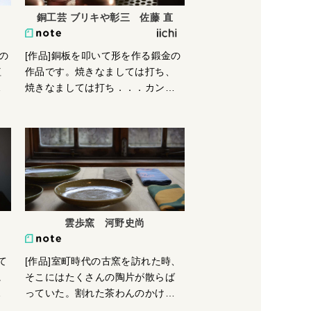
け
銅工芸 ブリキや彰三 佐藤 直
な
で
リの
[作品]銅板を叩いて形を作る鍛金の
植
作品です。焼きなましては打ち、
植
焼きなましては打ち．．．カンカ
か
ン カンカン毎日もくもくと叩
こ
いてます。
リ
ら
た
雲歩窯 河野史尚
て
[作品]室町時代の古窯を訪れた時、
に
そこにはたくさんの陶片が散らば
な
っていた。割れた茶わんのかけ
当
ら、皿のかけら、壺のかけら、何