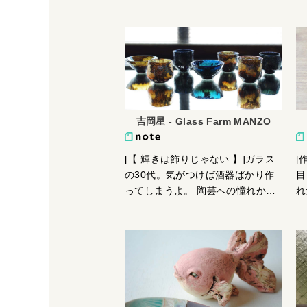
たりのよい山あいに住居兼工房を
折
建てました。朝家事を済ませ、階
な
段を降りて工房へ。つくりながら
っ
暮らす毎日をとても気に入ってい
し
ます。「こんなものあったらいい
っ
な」というものを試しにつくっ
か
て、使ったりそのへんにころがし
し
ておいたりして、しばらくながめ
議
吉岡星 - Glass Farm MANZO
てみる。そんな時間があって作品
っ
ができてきます。
一
[【 輝きは飾りじゃない 】]ガラス
[
て
の30代。気がつけば酒器ばかり作
目
下
ってしまうよ。 陶芸への憧れから
れ
我
か、ガラスっぽくないものを追求
技
て
しがちですが、所謂ガラスらし
術
な
い、シンプルで綺麗なモノも得意
で
と
です。 切子などの研磨も得意で
を
と
す。やればできる子です。
だ
茶
使
ア
ー