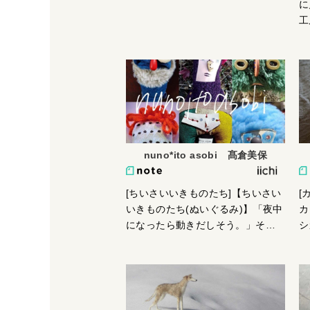
に
させていただいています。全国各
工
地にADCは存在し、毎年行われる
器
各地の審査会での受賞トロフィー
い
は毎年変更するのですが、長野
ADCのみ毎年わたしが作った木の
リンゴを使っていただいていま
す。初年度の審査委員長の方が授
賞式の席で「長野は毎年この木の
リンゴでいこう！ずっと木のリン
nuno*ito asobi 髙倉美保
ゴ！」とおっしゃったのを機にそ
うなりました。ありがたいことで
す。
[
[ちいさいいきものたち]【ちいさい
カ
いきものたち(ぬいぐるみ)】「夜中
シ
になったら動きだしそう。」そう
た
言われることか多いですが、つい
あ
先日、ギャラリーの店主さんから
し
「nuno*ito asobi作品をはじめて見
手
たお客様が『ちいさいいきものた
子
ち(ぬいぐるみ)が話かけてきた。話