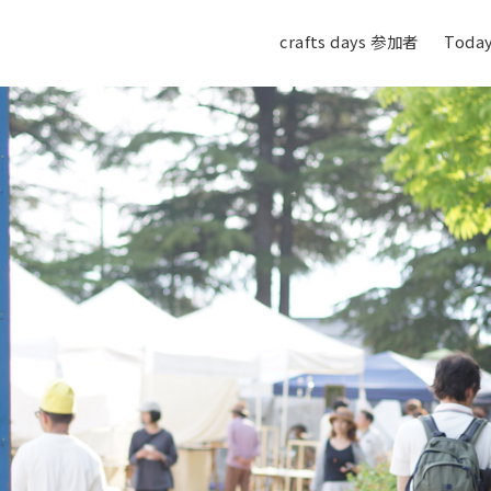
crafts days 参加者
Today