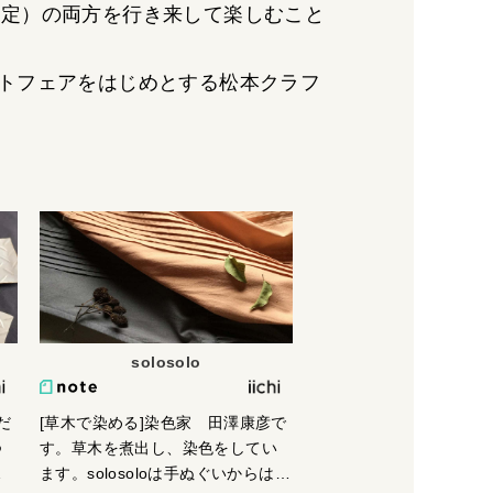
限定）の両方を行き来して楽しむこと
トフェアをはじめとする松本クラフ
solosolo
だ
[草木で染める]染色家 田澤康彦で
つ
す。草木を煮出し、染色をしてい
ど
ます。solosoloは手ぬぐいからはじ