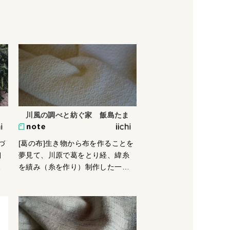
そ
の変哲もないかけら。大した道具
も施設もなかったであろう時代に
り
どうやってこれらを作ったのだろ
う。よく観てみると精製された素
エ
材ではないことが分かるが、その
に
ひとつの破片に秘められた力を感
え
じた。帰ってからもその思いはい
ス
つまでも続き、自分もこんな焼き
し
物を作りたいと思った。作品には
川風の調べと紡ぐ家 飯島たま
意
山や川から取ってきた原料を土や
を
釉薬として使っている。冬になる
錆
と、薪ストーブから出た灰を半年
づ
[葛の布]生き物から布を作ることを
な
以上かけ精製し、原料として使用
細
夢見て、川原で葛をとり経、緯糸
する。土には砂がかなり入ってい
ま
を績み（糸を作り）制作した一枚
て形成しにくいし、ろくろを引く
イ
です。身近な草木で染め、身近な
と手がボロボロになる。手間も時
き
木々の灰汁で媒染し彩り手織りを
間もかかるけど、最近は気に入っ
ず
しました。仕上がった時、いつも
た作品がいくらか焼けるようにな
歩いていた川原のヒカリを見つけ
った。一方でオブジェもたまに作
られたようで嬉しくなりました。