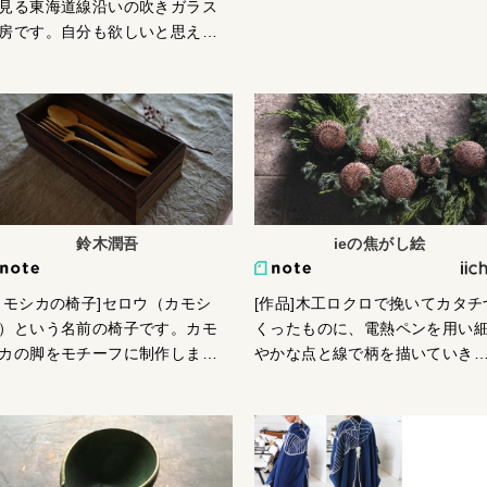
見る東海道線沿いの吹きガラス
たり前のように使われ続ける、
房です。自分も欲しいと思える
んなガラスを目指しています。
使う人の事を思う器を制作して
「目覚めの１杯の水、仕事終わ
ます。
のビールのための」が出発点で
す。熔けた高温のガラスの持つ
ネルギーと、回転運動のリズム
よって柔らかいガラスが形を変
ていく様が、私にとってのガラ
の醍醐味です。その痕跡を手に
鈴木潤吾
ieの焦がし絵
た品物から感じてもらえるよう
識しています。スキ(透明)ガラス
メインに、たまに泡を入れたり
カモシカの椅子]セロウ（カモシ
[作品]木工ロクロで挽いてカタチ
び鉄や真鍮と組み合わせた小物
）という名前の椅子です。カモ
くったものに、電熱ペンを用い
ども。
カの脚をモチーフに制作しまし
やかな点と線で柄を描いていき
。シンプルだけど個性的で魅力
す。木の雰囲気、曲線からくる
る椅子を作りたいと考えていま
メージ。思いついたまま、下描
たが、３年考え続けてようやく
はしないままにじりじり、少し
応えを掴めたような気がした椅
つ焦がします。
です。