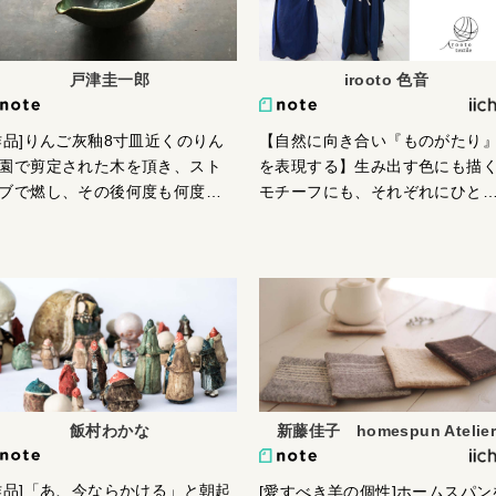
戸津圭一郎
irooto 色音
作品]りんご灰釉8寸皿近くのりん
【自然に向き合い『ものがたり
園で剪定された木を頂き、スト
を表現する】生み出す色にも描
ブで燃し、その後何度も何度も
モチーフにも、それぞれにひと
簸して乾燥させて作った灰を含
ひとつの『ものがたり』があり
だ釉薬です。あまり主張のない
す。 下記の手順で日々試行錯誤
合いですがお料理には合うかと
繰り返しながら制作しています
います……。
①【ボタニカル（草・木・花）
手染め】綿糸を煮洗いし汚れを
とし、ひとつの色をつくるのに
5~10回の染め作業をくりかえし
す。②【布を絞りボタニカル
（草・木・花）で染める】煮洗
飯村わかな
新藤佳子 homespun Atelie
後、シンプルに一色で染めるこ
もあれば、布を糸で絞り、染め
作品]「あ、今ならかける」と朝起
[愛すべき羊の個性]ホームスパン