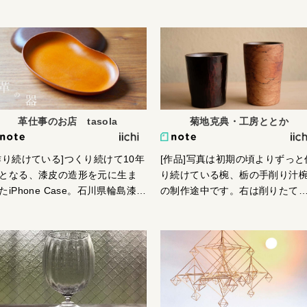
り曲げれば、フタになるんじゃ
の生活の道具で表現しています
いかなと、試しに作ったものだ
いつもの生活から、意外な発見
た。あまりに安易だったし、少
楽しんでいただくきっかけとな
滑稽さを匂わせている。なにや
ものづくりをしていきたいです
てんのさ〜と、嘲笑気味にから
写真は段ボールを石膏で型取り
われるものと思っていた。しか
土に置き換えた作品。触ると硬
、見た人の反応は違った。不思
のが不思議です。
なものを見るようで楽しそうだ
革仕事のお店 tasola
菊地克典・工房ととか
た。「なにに使うんですか？」
応そんな質問には答えを用意し
作り続けている]つくり続けて10年
[作品]写真は初期の頃よりずっと
あった。「上にはおつまみを、
となる、漆皮の造形を元に生ま
り続けている椀、栃の手削り汁
のコップには、これだけだよと
たiPhone Case。石川県輪島漆芸
の制作途中です。右は削りたて
慢して一杯分の酒を入れ
術研修所で学んださまざまな技
白木の状態。左は漆で木固め中
、、」ひとそれぞれにいろいろ
を、革という素材に落とし込ん
鑿でスパッと切っているので、
使い方を思いつくものだ。薬味
います。漆器のように木地固め
面から漆がタップリ浸み込んで
つゆで冷麦、ざるそば。チョコ
しているので、長くご愛用いた
夫な器になります。黒く見えま
アイスコーヒー。和菓子とお
いても形が変わらず、安心した
が透き漆です。汁椀は毎日何回
。コーヒーとアイスクリームで
い心地があります。
も、使って、洗って、を繰り返
フォガード、これはどっちがコ
ますが、長年使ってすり減って
ヒーで、どっちがアイスクリー