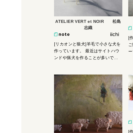
かけてきたから、この子、連れて
帰ります』と言っていた」とお聞
きしました。「夜中に動きだす手
ATELIER VERT et NOIR 松島
前まできたぞ」と思いましたが、
志織
わたし、ホラー作家ではありませ
[
んので、よろしくお願いいたしま
[リカオンと狼犬]羊毛で小さな犬を
ご
す。
作っています。 最近はサイトハウ
ー
ンドや猟犬を作ることが多いで
水
す。 クラフトフェアまつもとに初
ん
めて出展した時の応募作品はリカ
色
オンでした。 狼犬と暮らしていた
思
女性とフェアの会場で出会い、狼
犬を作るようになりました。 クラ
フトフェアで様々な方と犬につい
て話をし、それが次の製作へとつ
ながっています。
[