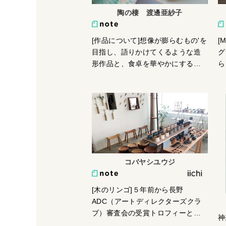
ム
陶の棲 渡邊亜紗子
れ
れ
[作品について]想像が膨らむもの'を
[
目指し、語りかけてくるような造
グ
形作品と、食卓を華やかにする器
ら
を中心に制作しています。器は使
生
い勝手を考慮した形と、色鮮やか
ス
な装飾が特徴です。色釉が少し混
で
ざり合うように彩色しているの
お
で、窯ごとに少しづつ滲みや発色
ら
が異なるのが面白いところ。造形
ら
作品に関しては、見る人が様々な
解釈をし、想像を巡らせるきっか
コバヤシユウジ
けになれば嬉しいと思っていま
す。考え方を切り替えることでそ
[木のリンゴ]５年前から長野
れぞれ新鮮な気持ちで制作できる
ADC（アートディレクターズクラ
ため、どちらも私にとっては必要
ブ）審査会の受賞トロフィーとし
不可欠なものです。
神
てシナ材の白い木のリンゴを製作