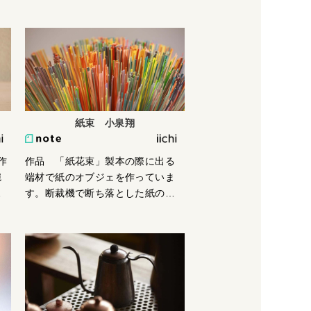
。
まり、最近は衣服を染めていま
を
す。2020のこの秋で9年目になりま
る
した。纏う衣服の染色は寄り添え
。
る色だったり、引き立たせる色だ
、
ったり、そのシチュエーションや
い
その人を思い浮かべて染めます。
木工作家とのコラボレーションで
木を染めたり、芸術家の考える赤
紙束 小泉翔
と青を表現してみたり、アクセサ
リーに添える色糸や個人のお客様
作
作品 「紙花束」製本の際に出る
からの「おまかせ染め」アパレル
椀
端材で紙のオブジェを作っていま
関係からの染めオーダーも受けて
で
す。断裁機で断ち落とした紙の重
います。染色、を通して植物と会
。
なりは美しいです。手製本でオー
話し、人につなげていくことが僕
断
ダーを受けることもあります。は
の作品作りです。
丈
じめまして
す
し
木